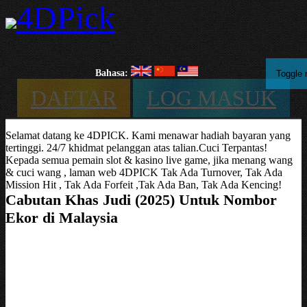
Bahasa:
Toggle 
DAFTAR
LOG MASUK
Selamat datang ke 4DPICK. Kami menawar hadiah bayaran yang
tertinggi. 24/7 khidmat pelanggan atas talian.Cuci Terpantas!
Kepada semua pemain slot & kasino live game, jika menang wang
& cuci wang , laman web 4DPICK Tak Ada Turnover, Tak Ada
Mission Hit , Tak Ada Forfeit ,Tak Ada Ban, Tak Ada Kencing!
Cabutan Khas Judi (2025) Untuk Nombor
Ekor di Malaysia