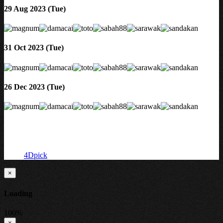
29 Aug 2023 (Tue)
31 Oct 2023 (Tue)
26 Dec 2023 (Tue)
4Dpick
×
Loading
100%
×