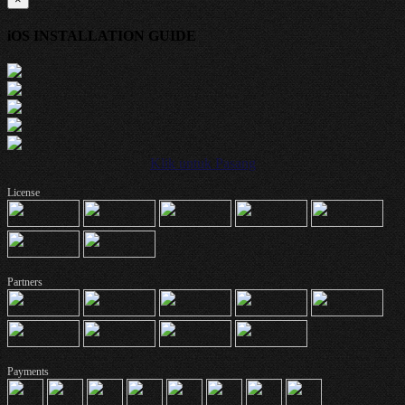
iOS INSTALLATION GUIDE
Klik untuk Pasang
License
Partners
Payments