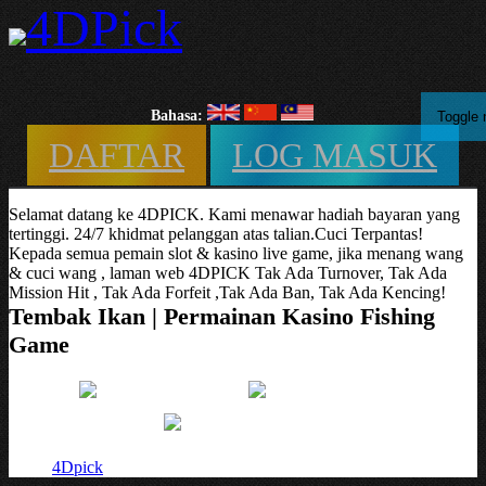
Bahasa:
Toggle 
DAFTAR
LOG MASUK
Selamat datang ke 4DPICK. Kami menawar hadiah bayaran yang
tertinggi. 24/7 khidmat pelanggan atas talian.Cuci Terpantas!
Kepada semua pemain slot & kasino live game, jika menang wang
& cuci wang , laman web 4DPICK Tak Ada Turnover, Tak Ada
Mission Hit , Tak Ada Forfeit ,Tak Ada Ban, Tak Ada Kencing!
Tembak Ikan | Permainan Kasino Fishing
Game
4Dpick