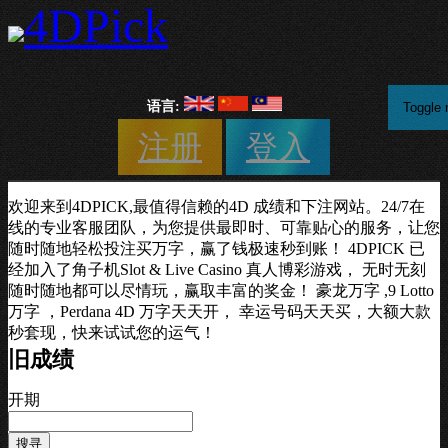
语言:
Toggle 
注册
登入
欢迎来到4DPICK,最值得信赖的4D 成绩和下注网站。24/7在
线的专业客服团队，为您提供最即时、可靠贴心的服务，让您
随时随地轻松投注买万字，赢了钱极速秒到账！
4DPICK 已
经加入了角子机Slot & Live Casino 真人博彩游戏， 无时无刻
随时随地都可以尽情玩，赢取丰富的奖金！
豪龙万字 ,9 Lotto
万字 ，Perdana 4D 万字天天开， 幸运号码天天买，大额大款
秒套现，快来试试您的运气！
旧成绩
开期
搜寻